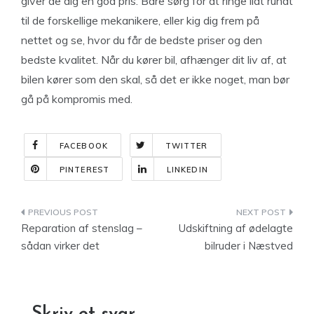
giver de dig en god pris. Bare sørg for at ringe lidt rundt
til de forskellige mekanikere, eller kig dig frem på
nettet og se, hvor du får de bedste priser og den
bedste kvalitet. Når du kører bil, afhænger dit liv af, at
bilen kører som den skal, så det er ikke noget, man bør
gå på kompromis med.
FACEBOOK
TWITTER
PINTEREST
LINKEDIN
Indlægsnavigation
Reparation af stenslag –
Udskiftning af ødelagte
sådan virker det
bilruder i Næstved