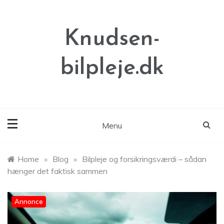
Skip
to
content
Knudsen-
bilpleje.dk
Menu
Home
»
Blog
»
Bilpleje og forsikringsværdi – sådan
hænger det faktisk sammen
Annonce