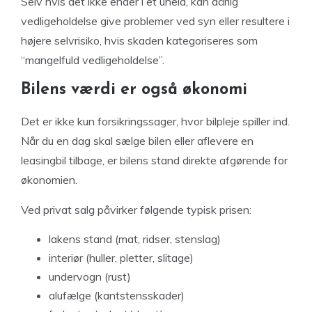
Selv hvis det ikke ender i et uheld, kan dårlig
vedligeholdelse give problemer ved syn eller resultere i
højere selvrisiko, hvis skaden kategoriseres som
“mangelfuld vedligeholdelse”.
Bilens værdi er også økonomi
Det er ikke kun forsikringssager, hvor bilpleje spiller ind.
Når du en dag skal sælge bilen eller aflevere en
leasingbil tilbage, er bilens stand direkte afgørende for
økonomien.
Ved privat salg påvirker følgende typisk prisen:
lakens stand (mat, ridser, stenslag)
interiør (huller, pletter, slitage)
undervogn (rust)
alufælge (kantstensskader)