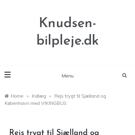
Skip
to
content
Knudsen-
bilpleje.dk
Menu
Home
»
Indlæg
»
Rejs trygt til Sjælland og
København med VIKINGBUS
Rejs trygt til Sjælland og