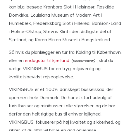
kan bl.a. besøge Kronborg Slot i Helsingør, Roskilde
Domkirke, Louisiana Museum of Modern Art i
Humlebæk, Frederiksborg Slot i Hillerød, BonBon-Land
i Holme-Olstrup, Stevns Klint i den østligste del af
Sjælland, og Karen Blixen Museet i Rungstedlund.
Så hvis du planlægger en tur fra Kolding til København,
eller en
endagstur til Sjælland
, skal du
vælge VIKINGBUS for en tryg, miljøvenlig og
kvalitetsbevidst rejseoplevelse.
VIKINGBUS er et 100% danskejet busselskab, der
opererer i hele Danmark. De har et stort udvalg af
turistbusser og minibusser i alle størrelser, og de har
derfor den helt rigtige bus til enhver lejlighed.
VIKINGBUS’ fokuserer på høj kvalitet og sikkerhed, og
sikrer, at du altid vil have en god oplevelse.