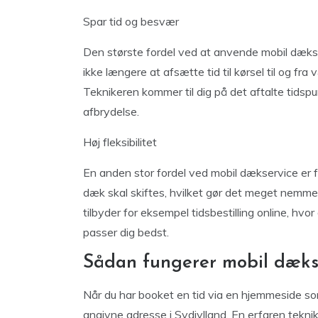
Spar tid og besvær
Den største fordel ved at anvende mobil dækse
ikke længere at afsætte tid til kørsel til og fra 
Teknikeren kommer til dig på det aftalte tidsp
afbrydelse.
Høj fleksibilitet
En anden stor fordel ved mobil dækservice er fl
dæk skal skiftes, hvilket gør det meget nemmere
tilbyder for eksempel tidsbestilling online, hv
passer dig bedst.
Sådan fungerer mobil dæks
Når du har booket en tid via en hjemmeside som 
angivne adresse i Sydjylland. En erfaren teknike