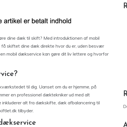
R
øre dine dæk til skift? Med introduktionen af mobil
u få skiftet dine dæk direkte hvor du er, uden besvær
en mobil dækservice kan gøre dit liv lettere og hvorfor
vice?
ækværkstedet til dig. Uanset om du er hjemme, på
 kommer en professionel dæktekniker ud med alt
 inkluderer alt fra dækskifte, dæk afbalancering til
D
tlet.dk tilbyder.
 dækservice
A