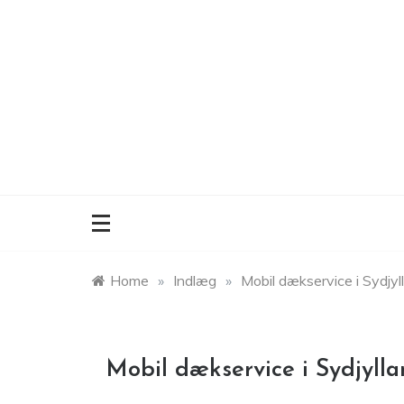
Skip
to
content
Home
»
Indlæg
»
Mobil dækservice i Sydjyl
Mobil dækservice i Sydjylla