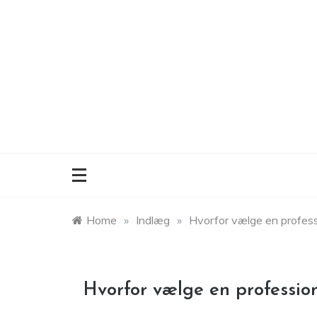
Skip
to
content
Home
»
Indlæg
»
Hvorfor vælge en profess
Hvorfor vælge en professio