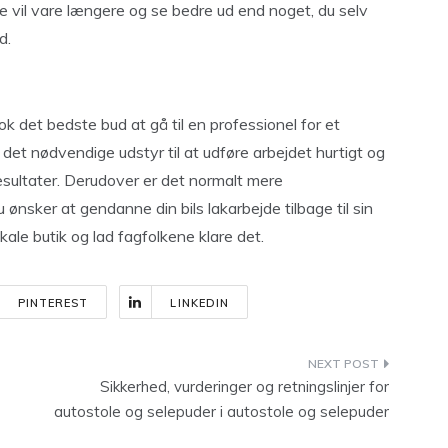
de vil vare længere og se bedre ud end noget, du selv
d.
nok det bedste bud at gå til en professionel for et
 det nødvendige udstyr til at udføre arbejdet hurtigt og
resultater. Derudover er det normalt mere
 ønsker at gendanne din bils lakarbejde tilbage til sin
okale butik og lad fagfolkene klare det.
PINTEREST
LINKEDIN
Sikkerhed, vurderinger og retningslinjer for
autostole og selepuder i autostole og selepuder