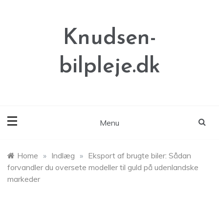
Skip
to
content
Knudsen-
bilpleje.dk
Menu
Home
»
Indlæg
»
Eksport af brugte biler: Sådan
forvandler du oversete modeller til guld på udenlandske
markeder