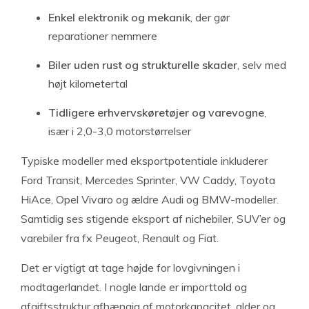
Enkel elektronik og mekanik
, der gør
reparationer nemmere
Biler uden rust og strukturelle skader
, selv med
højt kilometertal
Tidligere erhvervskøretøjer og varevogne
,
især i 2,0-3,0 motorstørrelser
Typiske modeller med eksportpotentiale inkluderer
Ford Transit, Mercedes Sprinter, VW Caddy, Toyota
HiAce, Opel Vivaro og ældre Audi og BMW-modeller.
Samtidig ses stigende eksport af nichebiler, SUV’er og
varebiler fra fx Peugeot, Renault og Fiat.
Det er vigtigt at tage højde for lovgivningen i
modtagerlandet. I nogle lande er importtold og
afgiftsstruktur afhængig af motorkapacitet, alder og